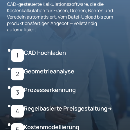
CAD-gesteuerte Kalkulationssoftware, die die
Kostenkalkulation für Fräsen, Drehen, Bohren und
Veredeln automatisiert. Vom Datei-Upload bis zum
produktionsfertigen Angebot — vollständig
automatisiert.
CAD hochladen
1
Geometrieanalyse
2
Prozesserkennung
3
Regelbasierte Preisgestaltung
→
4
Kostenmodellierung
5