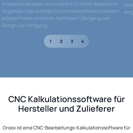
Produktionskosten und erstellt in Echtzeit detaillierte
bev
Angebote. Dies ermöglicht schnellere Reaktionszeiten,
ein
präzise Preise und einen nahtlosen Übergang vom
Design zur Fertigung.
1
2
3
4
CNC Kalkulationssoftware für
Hersteller und Zulieferer
Oroox ist eine CNC-Bearbeitungs-Kalkulationssoftware für