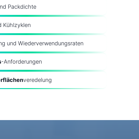
und Packdichte
d Kühlzyklen
ung und Wiederverwendungsraten
s
-Anforderungen
rflächen
veredelung