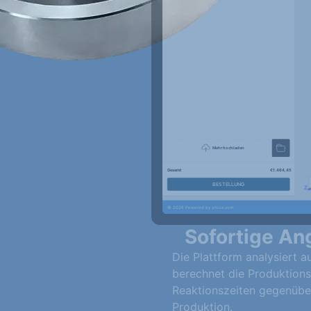
Sofortige Ang
Die Plattform analysiert a
berechnet die Produktionsk
Reaktionszeiten gegenüber
Produktion.