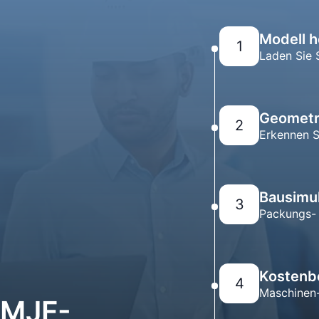
Modell 
1
Laden Sie 
Geometr
2
Erkennen S
Bausimul
3
Packungs- 
Kostenb
4
Maschinen-
 MJF-