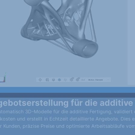
ebotserstellung für die additive
utomatisch 3D-Modelle für die additive Fertigung, validiert 
osten und erstellt in Echtzeit detaillierte Angebote. Dies 
 Kunden, präzise Preise und optimierte Arbeitsabläufe vom