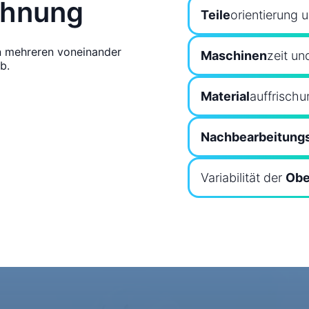
chnung
Teile
orientierung 
n mehreren voneinander
Maschinen
zeit un
b.
Material
auffrisch
Nachbearbeitung
Variabilität der
Obe