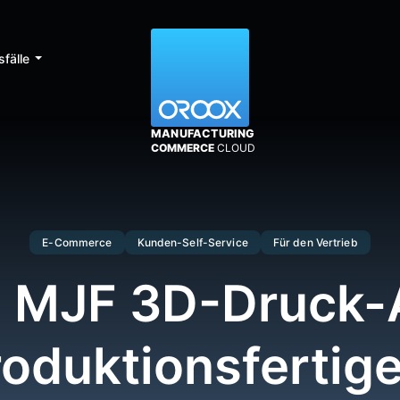
fälle
MANUFACTURING
COMMERCE
CLOUD
E-Commerce
Kunden-Self-Service
Für den Vertrieb
e MJF 3D-Druck
roduktionsfertige