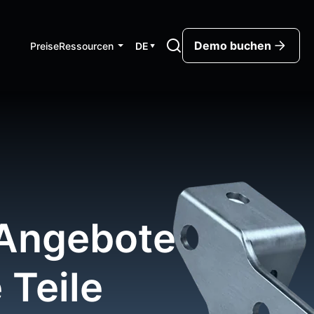
Demo buchen
Preise
Ressourcen
DE
▼
-Angebote
 Teile