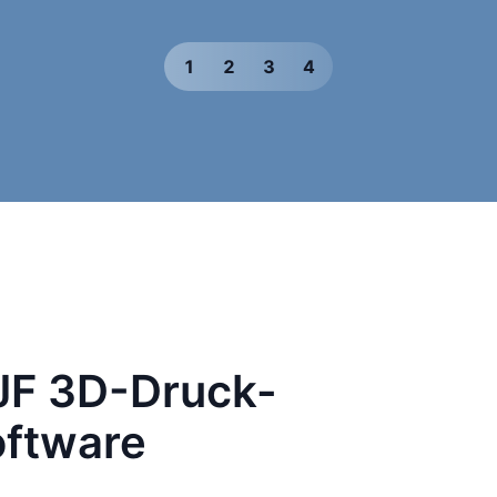
1
2
3
4
JF 3D-Druck-
ftware