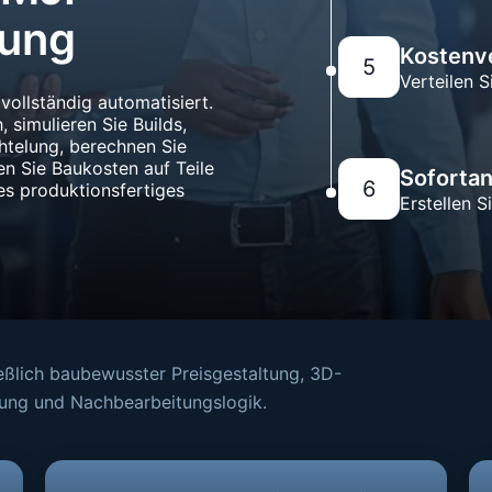
nung
Kostenve
5
Verteilen S
llständig automatisiert.
simulieren Sie Builds,
telung, berechnen Sie
en Sie Baukosten auf Teile
Soforta
6
tes produktionsfertiges
Erstellen S
eßlich baubewusster Preisgestaltung, 3D-
nung und Nachbearbeitungslogik.