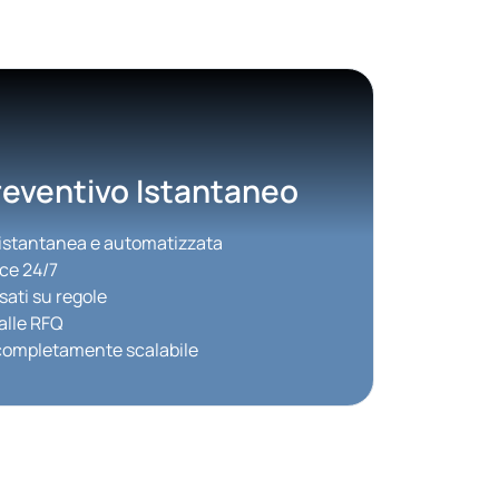
eventivo Istantaneo
 istantanea e automatizzata
ice 24/7
sati su regole
alle RFQ
 completamente scalabile