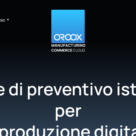
uso
MANUFACTURING
COMMERCE
CLOUD
 di preventivo i
per
 produzione digit