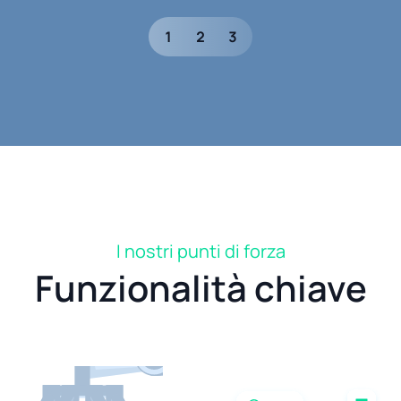
1
2
3
I nostri punti di forza
Funzionalità chiave