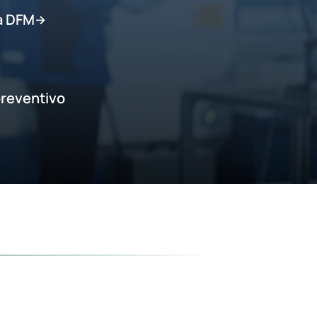
a DFM
→
reventivo