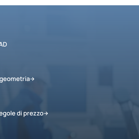
CAD
 geometria
→
egole di prezzo
→