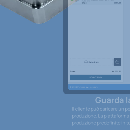
Guarda l
Il cliente può caricare un 
produzione. La piattaforma a
produzione predefinite in t