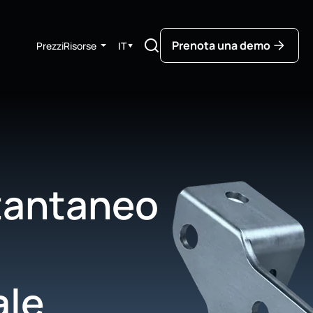
Prenota una demo
Prezzi
Risorse
IT
▼
stantaneo
ale