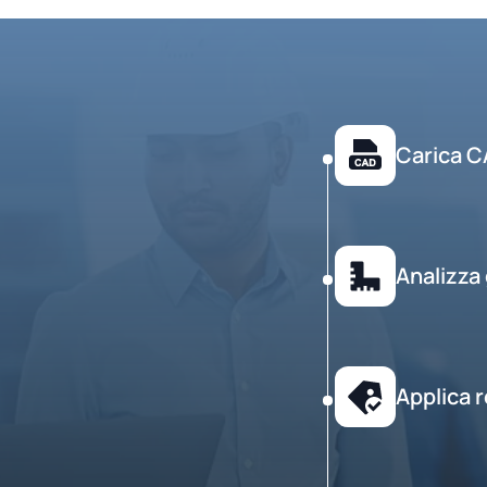
Carica 
Analizza
Applica r