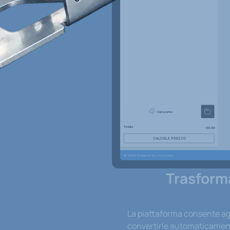
Trasforma
La piattaforma consente agli
convertirle automaticamente