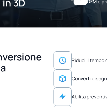
 in 3D
DFM e p
nversione
Riduci il tempo
ta
Converti disegni
Abilita preventi