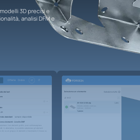
odelli 3D precisi e
onalità, analisi DFM e