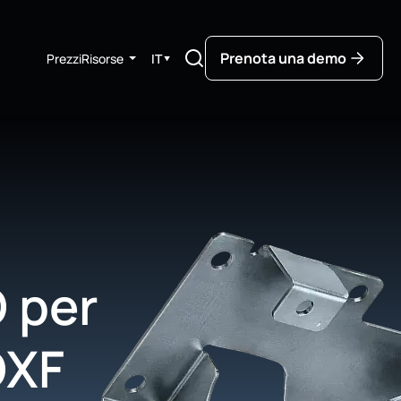
Prenota una demo
Prezzi
Risorse
IT
▼
D per
DXF