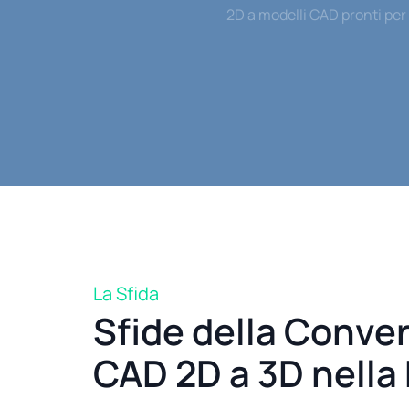
2D a modelli CAD pronti per 
La Sfida
Sfide della Conve
CAD 2D a 3D nella