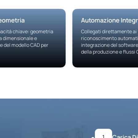
Geometria
Automazione Integr
pacità chiave: geometria
Collegati direttamente ai
a dimensionale e
riconoscimento automatic
ne del modello CAD per
integrazione del software 
della produzione e flussi
1
Carica D