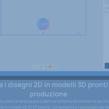
 i disegni 2D in modelli 3D pronti 
produzione
 utenti di selezionare e definire le forme direttamente dai fil
 in modelli 3D STEP precisi. Ciò semplifica il passaggio dai da