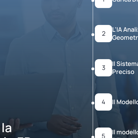
L'IA Anal
2
Geometr
Il Siste
3
Preciso
4
Il Modell
la
Il modell
5