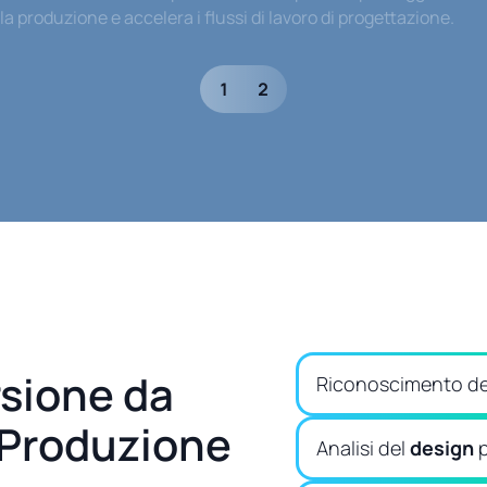
la produzione e accelera i flussi di lavoro di progettazione.
1
2
rsione da
Riconoscimento de
 Produzione
Analisi del
design
p