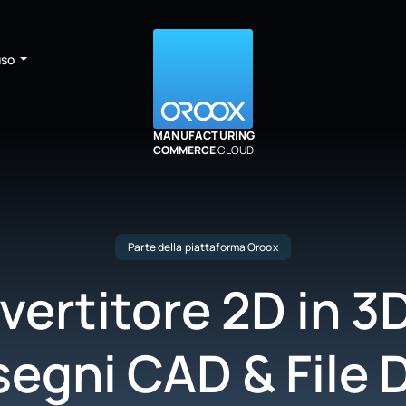
uso
MANUFACTURING
COMMERCE
CLOUD
Parte della piattaforma Oroox
ertitore 2D in 3
segni CAD & File 