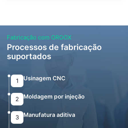
Fabricação com OROOX
Processos de fabricação
suportados
Usinagem CNC
1
Moldagem por injeção
2
Manufatura aditiva
3