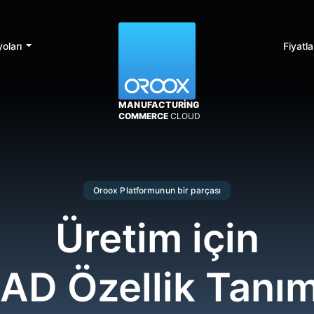
oları
Fiyatl
MANUFACTURING
COMMERCE
CLOUD
Oroox Platformunun bir parçası
Üretim için
AD Özellik Tanı