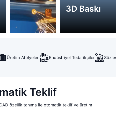
3D Baskı
Üretim Atölyeleri
Endüstriyel Tedarikçiler
Sözleş
matik Teklif
 CAD özellik tanıma ile otomatik teklif ve üretim