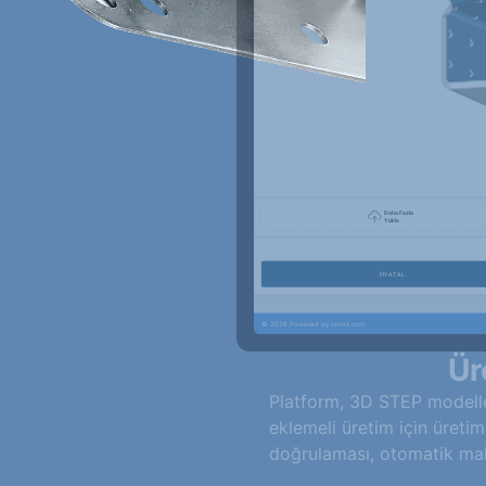
Ür
Platform, 3D STEP modeller
eklemeli üretim için üretim
doğrulaması, otomatik mali