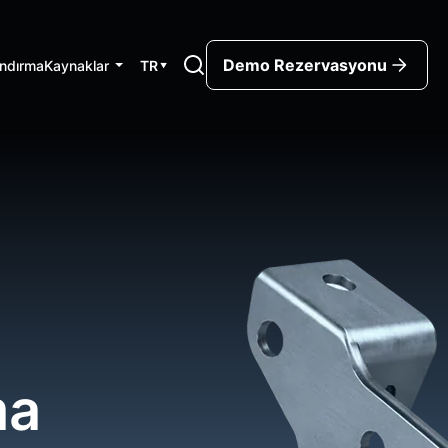
Demo Rezervasyonu
andırma
Kaynaklar
TR
▼
ma