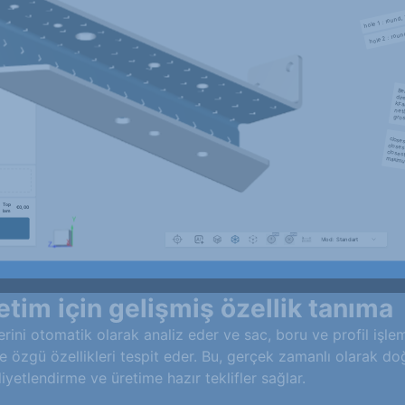
etim için gelişmiş özellik tanıma
ini otomatik olarak analiz eder ve sac, boru ve profil işl
e özgü özellikleri tespit eder. Bu, gerçek zamanlı olarak doğr
yetlendirme ve üretime hazır teklifler sağlar.