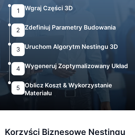
Wgraj Części 3D
1
Zdefiniuj Parametry Budowania
2
Uruchom Algorytm Nestingu 3D
3
Wygeneruj Zoptymalizowany Układ
4
Oblicz Koszt & Wykorzystanie
5
Materiału
Korzyści Biznesowe Nestingu