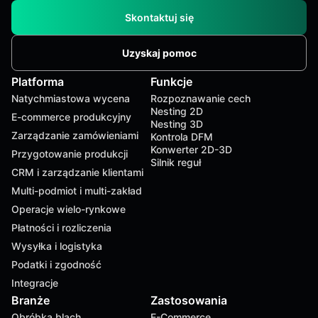
Skontaktuj się
Uzyskaj pomoc
Platforma
Funkcje
Natychmiastowa wycena
Rozpoznawanie cech
Nesting 2D
E-commerce produkcyjny
Nesting 3D
Zarządzanie zamówieniami
Kontrola DFM
Konwerter 2D-3D
Przygotowanie produkcji
Silnik reguł
CRM i zarządzanie klientami
Multi-podmiot i multi-zakład
Operacje wielo-rynkowe
Płatności i rozliczenia
Wysyłka i logistyka
Podatki i zgodność
Integracje
Branże
Zastosowania
Obróbka blach
E-Commerce